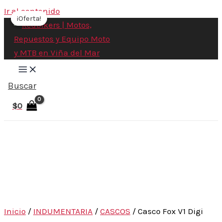
Ir al contenido
¡Oferta!
¡Oferta!
Buscar
$
0
Inicio
/
INDUMENTARIA
/
CASCOS
/ Casco Fox V1 Digi