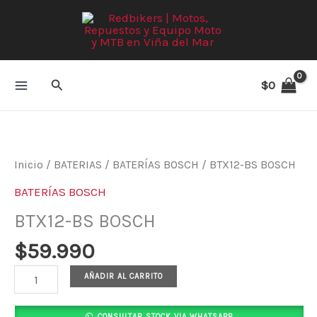
Ir
al
contenido
Buscar
$
0
BTX12-
BS
BOSCH
Inicio
/
BATERIAS
/
BATERÍAS BOSCH
/ BTX12-BS BOSCH
cantidad
BATERÍAS BOSCH
BTX12-BS BOSCH
$
59.990
AÑADIR AL CARRITO
CONSULTAR STOCK VIA WHATSAPP