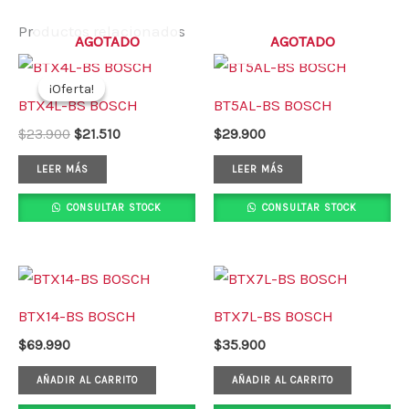
Productos relacionados
AGOTADO
AGOTADO
El
El
precio
precio
¡Oferta!
¡Oferta!
original
actual
BTX4L-BS BOSCH
BT5AL-BS BOSCH
era:
es:
$23.900.
$21.510.
$
23.900
$
21.510
$
29.900
LEER MÁS
LEER MÁS
CONSULTAR STOCK
CONSULTAR STOCK
BTX14-BS BOSCH
BTX7L-BS BOSCH
$
69.990
$
35.900
AÑADIR AL CARRITO
AÑADIR AL CARRITO