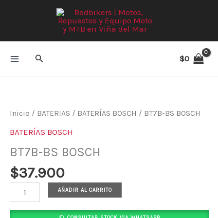
Ir
al
contenido
Buscar
$
0
BT7B-
BS
BOSCH
Inicio
/
BATERIAS
/
BATERÍAS BOSCH
/ BT7B-BS BOSCH
cantidad
BATERÍAS BOSCH
BT7B-BS BOSCH
$
37.900
AÑADIR AL CARRITO
CONSULTAR STOCK VIA WHATSAPP