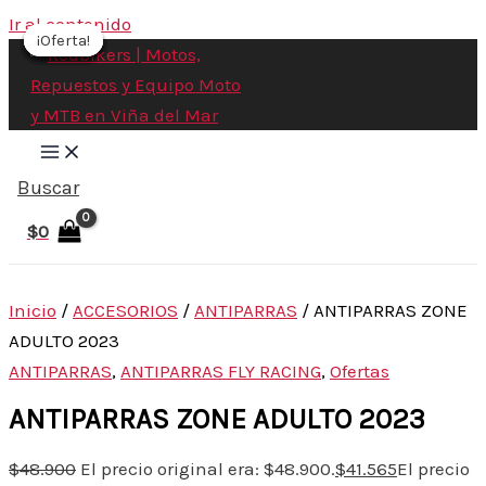
Ir al contenido
¡Oferta!
¡Oferta!
¡Oferta!
¡Oferta!
¡Oferta!
¡Oferta!
¡Oferta!
Buscar
$
0
Inicio
/
ACCESORIOS
/
ANTIPARRAS
/ ANTIPARRAS ZONE
ADULTO 2023
ANTIPARRAS
,
ANTIPARRAS FLY RACING
,
Ofertas
ANTIPARRAS ZONE ADULTO 2023
$
48.900
El precio original era: $48.900.
$
41.565
El precio