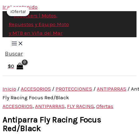
Ir al contenido
¡Oferta!
¡Oferta!
¡Oferta!
Buscar
$
0
Inicio
/
ACCESORIOS
/
PROTECCIONES
/
ANTIPARRAS
/ Ant
Fly Racing Focus Red/Black
ACCESORIOS
,
ANTIPARRAS
,
FLY RACING
,
Ofertas
Antiparra Fly Racing Focus
Red/Black