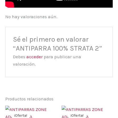
No hay valoraciones aún.
Sé el primero en valorar
“ANTIPARRA 100% STRATA 2”
Debes
acceder
para publicar una
valoración.
Productos relacionados
El
El
El
El
precio
precio
precio
precio
¡Oferta!
¡Oferta!
¡Oferta!
¡Oferta!
original
actual
original
actual