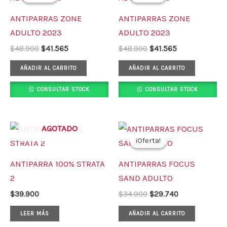
era:
es:
era:
es:
ANTIPARRAS ZONE
ANTIPARRAS ZONE
$48.900.
$41.565.
$48.900.
$41.565.
ADULTO 2023
ADULTO 2023
$
48.900
$
41.565
$
48.900
$
41.565
AÑADIR AL CARRITO
AÑADIR AL CARRITO
CONSULTAR STOCK
CONSULTAR STOCK
El
El
AGOTADO
precio
precio
¡Oferta!
¡Oferta!
original
actual
era:
es:
ANTIPARRA 100% STRATA
ANTIPARRAS FOCUS
$34.900.
$29.740.
2
SAND ADULTO
$
39.900
$
34.900
$
29.740
LEER MÁS
AÑADIR AL CARRITO