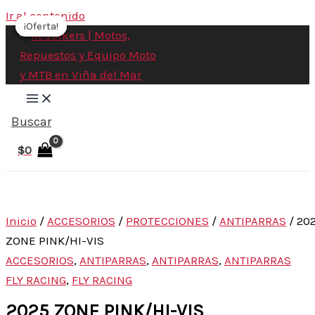
Ir al contenido
¡Oferta!
¡Oferta!
¡Oferta!
¡Oferta!
Buscar
$
0
Inicio
/
ACCESORIOS
/
PROTECCIONES
/
ANTIPARRAS
/ 20
ZONE PINK/HI-VIS
ACCESORIOS
,
ANTIPARRAS
,
ANTIPARRAS
,
ANTIPARRAS
FLY RACING
,
FLY RACING
2025 ZONE PINK/HI-VIS