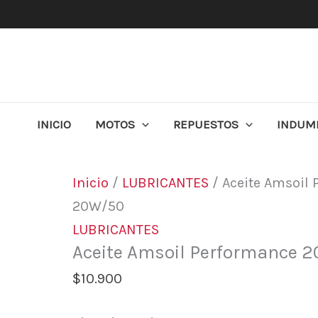
Ir
al
contenido
INICIO
MOTOS
REPUESTOS
INDUM
Inicio
/
LUBRICANTES
/ Aceite Amsoil
20W/50
LUBRICANTES
Aceite Amsoil Performance 
$
10.900