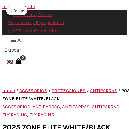
Ir al contenido
¡Oferta!
¡Oferta!
¡Oferta!
¡Oferta!
Buscar
$
0
Inicio
/
ACCESORIOS
/
PROTECCIONES
/
ANTIPARRAS
/ 20
ZONE ELITE WHITE/BLACK
ACCESORIOS
,
ANTIPARRAS
,
ANTIPARRAS
,
ANTIPARRAS
FLY RACING
,
FLY RACING
2025 ZONE ELITE WHITE/BLACK