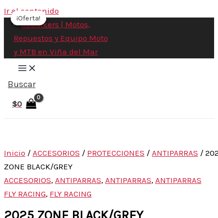
Ir al contenido
¡Oferta!
¡Oferta!
¡Oferta!
¡Oferta!
Buscar
$
0
Inicio
/
ACCESORIOS
/
PROTECCIONES
/
ANTIPARRAS
/ 20
ZONE BLACK/GREY
ACCESORIOS
,
ANTIPARRAS
,
ANTIPARRAS
,
ANTIPARRAS
FLY RACING
,
FLY RACING
2025 ZONE BLACK/GREY