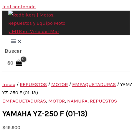
Ir al contenido
Buscar
$
0
Inicio
/
REPUESTOS
/
MOTOR
/
EMPAQUETADURAS
/ YAM
YZ-250 F (01-13)
EMPAQUETADURAS
,
MOTOR
,
NAMURA
,
REPUESTOS
YAMAHA YZ-250 F (01-13)
$
49.900