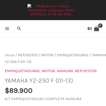
Ir
al
contenido
Buscar
$
0
YAMAHA
YZ-
250
Inicio
/
REPUESTOS
/
MOTOR
/
EMPAQUETADURAS
/ YAMAH
F
YZ-250 F (01-13)
(01-
EMPAQUETADURAS
,
MOTOR
,
NAMURA
,
REPUESTOS
13)
YAMAHA YZ-250 F (01-13)
cantidad
$
89.900
KIT EMPAQUETADURA COMPLETA NAMURA