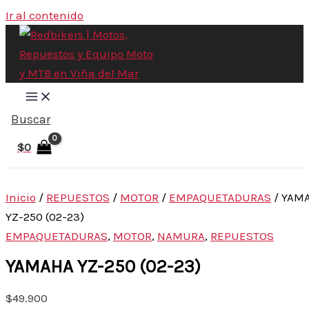
Ir al contenido
Buscar
$
0
Inicio
/
REPUESTOS
/
MOTOR
/
EMPAQUETADURAS
/ YAM
YZ-250 (02-23)
EMPAQUETADURAS
,
MOTOR
,
NAMURA
,
REPUESTOS
YAMAHA YZ-250 (02-23)
$
49.900