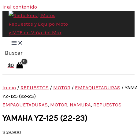
Ir al contenido
Buscar
$
0
Inicio
/
REPUESTOS
/
MOTOR
/
EMPAQUETADURAS
/ YAM
YZ-125 (22-23)
EMPAQUETADURAS
,
MOTOR
,
NAMURA
,
REPUESTOS
YAMAHA YZ-125 (22-23)
$
59.900