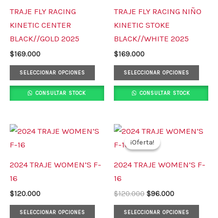
múltiples
múlt
TRAJE FLY RACING
TRAJE FLY RACING NIÑO
variantes.
varia
KINETIC CENTER
KINETIC STOKE
Las
Las
BLACK//GOLD 2025
BLACK//WHITE 2025
opciones
opci
$
169.000
$
169.000
se
se
pueden
pued
SELECCIONAR OPCIONES
SELECCIONAR OPCIONES
elegir
elegi
CONSULTAR STOCK
CONSULTAR STOCK
en
en
la
la
página
pági
El
El
Este
Este
precio
precio
de
de
¡Oferta!
¡Oferta!
producto
prod
original
actual
producto
prod
era:
es:
tiene
tiene
2024 TRAJE WOMEN’S F-
2024 TRAJE WOMEN’S F-
$120.000.
$96.000.
múltiples
múlt
16
16
variantes.
varia
$
120.000
$
120.000
$
96.000
Las
Las
opciones
opci
SELECCIONAR OPCIONES
SELECCIONAR OPCIONES