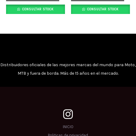
se
se
CONSULTAR STOCK
CONSULTAR STOCK
pueden
pued
elegir
elegi
en
en
la
la
página
pági
de
de
producto
prod
Distribuidores oficiales de las mejores marcas del mundo para Moto,
MTB y fuera de borda. Más de 15 años en el mercado.
INICIO
Politicas de privacidad