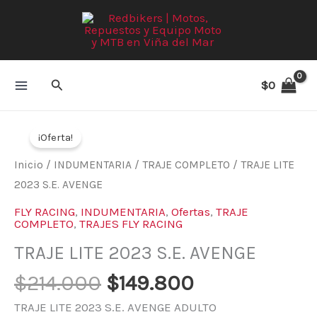
Ir
al
contenido
Buscar
$
0
El
El
TRAJE
precio
precio
¡Oferta!
LITE
original
actual
2023
Inicio
/
INDUMENTARIA
/
TRAJE COMPLETO
/ TRAJE LITE
era:
es:
S.E.
2023 S.E. AVENGE
$214.000.
$149.800.
AVENGE
FLY RACING
,
INDUMENTARIA
,
Ofertas
,
TRAJE
cantidad
COMPLETO
,
TRAJES FLY RACING
TRAJE LITE 2023 S.E. AVENGE
$
214.000
$
149.800
TRAJE LITE 2023 S.E. AVENGE ADULTO