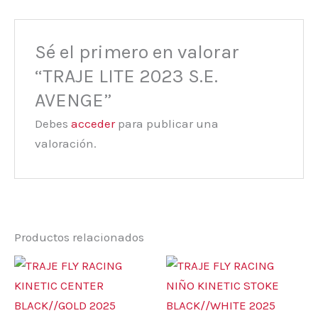
Sé el primero en valorar
“TRAJE LITE 2023 S.E.
AVENGE”
Debes
acceder
para publicar una
valoración.
Productos relacionados
Este
Este
producto
prod
tiene
tiene