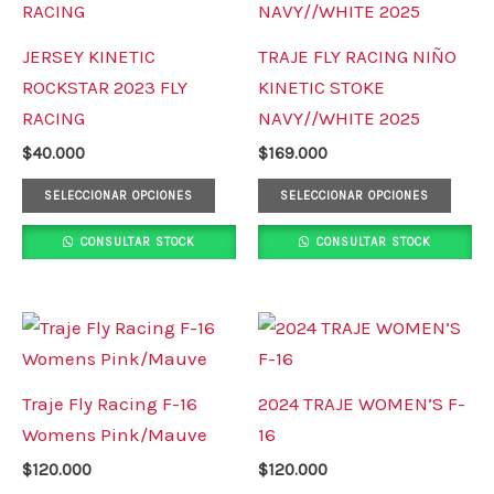
tiene
tiene
múltiples
múlt
JERSEY KINETIC
TRAJE FLY RACING NIÑO
variantes.
varia
ROCKSTAR 2023 FLY
KINETIC STOKE
Las
Las
RACING
NAVY//WHITE 2025
opciones
opci
$
40.000
$
169.000
se
se
pueden
pued
SELECCIONAR OPCIONES
SELECCIONAR OPCIONES
elegir
elegi
CONSULTAR STOCK
CONSULTAR STOCK
en
en
la
la
página
pági
Este
Este
de
de
producto
prod
producto
prod
tiene
tiene
Traje Fly Racing F-16
2024 TRAJE WOMEN’S F-
múltiples
múlt
Womens Pink/Mauve
16
variantes.
varia
$
120.000
$
120.000
Las
Las