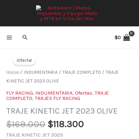
Ir
al
contenido
Buscar
$
0
El
El
TRAJE
precio
precio
¡Oferta!
KINETIC
original
actual
JET
Inicio
/
INDUMENTARIA
/
TRAJE COMPLETO
/ TRAJE
era:
es:
2023
KINETIC JET 2023 OLIVE
$169.000.
$118.300.
OLIVE
FLY RACING
,
INDUMENTARIA
,
Ofertas
,
TRAJE
cantidad
COMPLETO
,
TRAJES FLY RACING
TRAJE KINETIC JET 2023 OLIVE
$
169.000
$
118.300
TRAJE KINETIC JET 2023