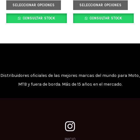
opciones
opci
SELECCIONAR OPCIONES
SELECCIONAR OPCIONES
se
se
CONSULTAR STOCK
CONSULTAR STOCK
pueden
pued
elegir
elegi
en
en
la
la
página
pági
de
de
producto
prod
Distribuidores oficiales de las mejores marcas del mundo para Moto,
MTB y fuera de borda. Más de 15 años en el mercado.
INICIO