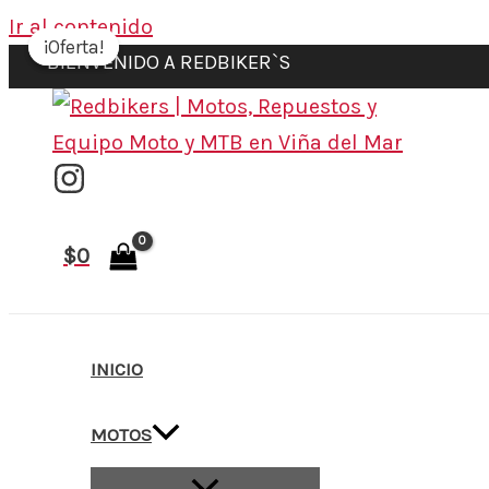
Ir al contenido
¡Oferta!
¡Oferta!
BIENVENIDO A REDBIKER`S
$
0
INICIO
MOTOS