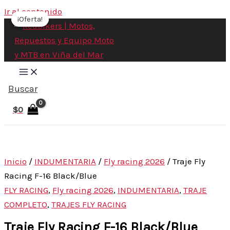
Ir al contenido
¡Oferta!
¡Oferta!
Buscar
$
0
Inicio
/
INDUMENTARIA
/
Fly racing 2026
/ Traje Fly
Racing F-16 Black/Blue
FLY RACING
,
Fly racing 2026
,
INDUMENTARIA
,
TRAJE
COMPLETO
,
TRAJES FLY RACING
Traje Fly Racing F-16 Black/Blue