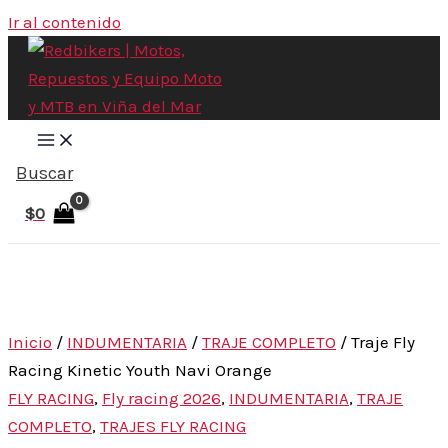
Ir al contenido
Buscar
$
0
Inicio
/
INDUMENTARIA
/
TRAJE COMPLETO
/ Traje Fly
Racing Kinetic Youth Navi Orange
FLY RACING
,
Fly racing 2026
,
INDUMENTARIA
,
TRAJE
COMPLETO
,
TRAJES FLY RACING