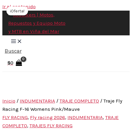
Ir al contenido
¡Oferta!
¡Oferta!
Buscar
$
0
Inicio
/
INDUMENTARIA
/
TRAJE COMPLETO
/ Traje Fly
Racing F-16 Womens Pink/Mauve
FLY RACING
,
Fly racing 2026
,
INDUMENTARIA
,
TRAJE
COMPLETO
,
TRAJES FLY RACING