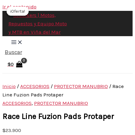
Ir al contenido
¡Oferta!
¡Oferta!
¡Oferta!
¡Oferta!
Buscar
$
0
Inicio
/
ACCESORIOS
/
PROTECTOR MANUBRIO
/ Race
Line Fuzion Pads Protaper
ACCESORIOS
,
PROTECTOR MANUBRIO
Race Line Fuzion Pads Protaper
$
23.900