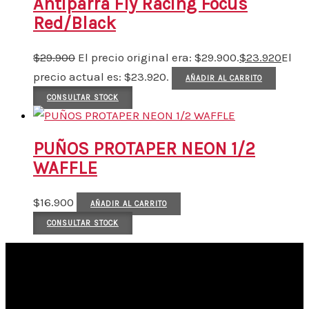
Antiparra Fly Racing Focus
Red/Black
$
29.900
El precio original era: $29.900.
$
23.920
El
precio actual es: $23.920.
AÑADIR AL CARRITO
CONSULTAR STOCK
PUÑOS PROTAPER NEON 1/2
WAFFLE
$
16.900
AÑADIR AL CARRITO
CONSULTAR STOCK