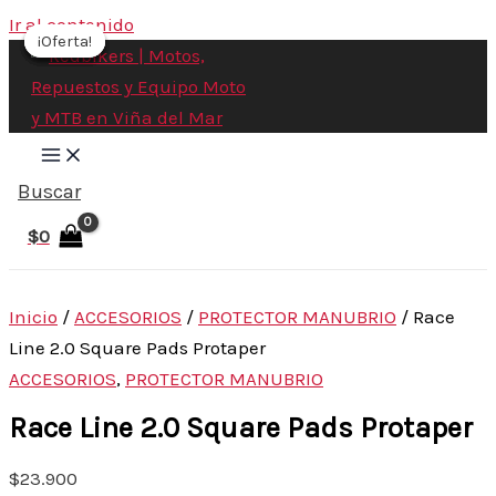
Ir al contenido
¡Oferta!
¡Oferta!
¡Oferta!
¡Oferta!
¡Oferta!
¡Oferta!
Buscar
$
0
Inicio
/
ACCESORIOS
/
PROTECTOR MANUBRIO
/ Race
Line 2.0 Square Pads Protaper
ACCESORIOS
,
PROTECTOR MANUBRIO
Race Line 2.0 Square Pads Protaper
$
23.900