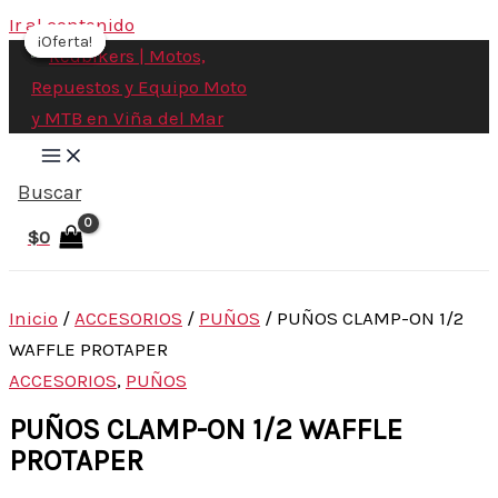
Ir al contenido
¡Oferta!
¡Oferta!
¡Oferta!
¡Oferta!
Buscar
$
0
Inicio
/
ACCESORIOS
/
PUÑOS
/ PUÑOS CLAMP-ON 1/2
WAFFLE PROTAPER
ACCESORIOS
,
PUÑOS
PUÑOS CLAMP-ON 1/2 WAFFLE
PROTAPER