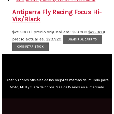
Antiparra Fly Racing Focus Hi-
Vis/Black
$
29.900
El precio original era: $29.900.
$
23.920
El
precio actual es: $23.920.
AÑADIR AL CARRITO
CONSULTAR STOCK
Distribuidores oficiales de las mejores marcas del mundo para
Moto, MTB y fuera de borda. Más de 15 años en el mercado.