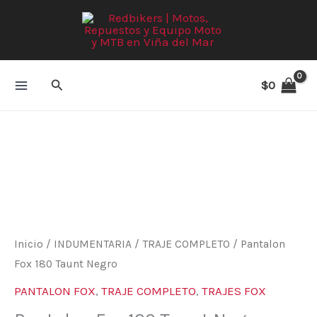
Ir
al
contenido
Buscar
$
0
Pantalon
Fox
180
Taunt
Negro
cantidad
Inicio
/
INDUMENTARIA
/
TRAJE COMPLETO
/ Pantalon
Fox 180 Taunt Negro
PANTALON FOX
,
TRAJE COMPLETO
,
TRAJES FOX