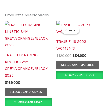
Productos relacionados
El
El
Este
Este
precio
precio
¡Oferta!
¡Oferta!
producto
prod
original
actual
era:
es:
tiene
tiene
TRAJE F-16 2023
$120.000.
$84.000.
múltiples
múlt
WOMEN’S
variantes.
varia
TRAJE FLY RACING
$
120.000
$
84.000
Las
Las
KINETIC SYM
opciones
opci
SELECCIONAR OPCIONES
GREY//ORANGE//BLACK
se
se
2025
CONSULTAR STOCK
pueden
pued
$
169.000
elegir
elegi
en
en
SELECCIONAR OPCIONES
la
la
CONSULTAR STOCK
página
pági