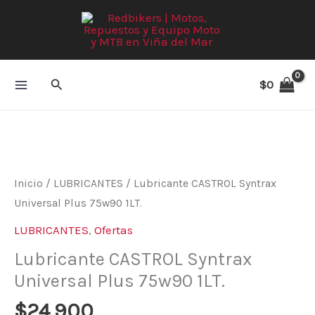
Ir
al
contenido
Buscar
$
0
Lubricante
CASTROL
Syntrax
Universal
Inicio
/
LUBRICANTES
/ Lubricante CASTROL Syntrax
Plus
Universal Plus 75w90 1LT.
75w90
LUBRICANTES
,
Ofertas
1LT.
Lubricante CASTROL Syntrax
cantidad
Universal Plus 75w90 1LT.
$
24.900