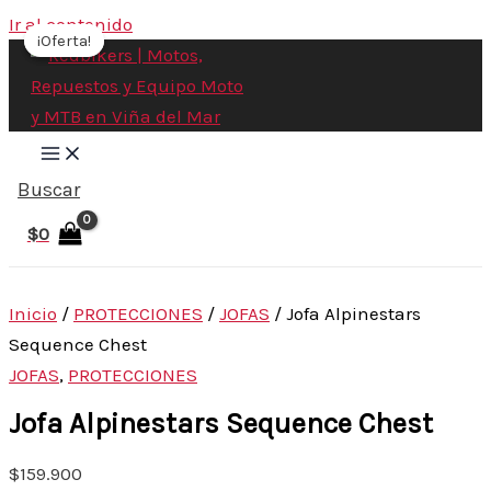
Ir al contenido
¡Oferta!
¡Oferta!
Buscar
$
0
Inicio
/
PROTECCIONES
/
JOFAS
/ Jofa Alpinestars
Sequence Chest
JOFAS
,
PROTECCIONES
Jofa Alpinestars Sequence Chest
$
159.900