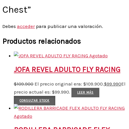
Chest”
Debes
acceder
para publicar una valoración.
Productos relacionados
Agotado
JOFA REVEL ADULTO FLY RACING
$
109.900
El precio original era: $109.900.
$
99.990
El
precio actual es: $99.990.
LEER MÁS
CONSULTAR STOCK
Agotado