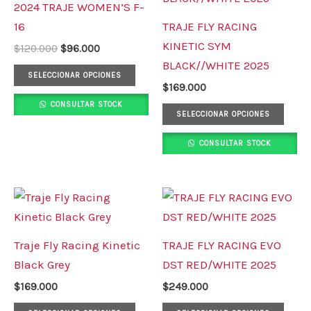
2024 TRAJE WOMEN’S F-
$120.000.
$96.000.
múltiples
múlt
16
TRAJE FLY RACING
variantes.
varia
KINETIC SYM
$
120.000
$
96.000
Las
Las
BLACK//WHITE 2025
opciones
opci
SELECCIONAR OPCIONES
$
169.000
se
se
CONSULTAR STOCK
pueden
pued
SELECCIONAR OPCIONES
elegir
elegi
CONSULTAR STOCK
en
en
la
la
página
pági
Este
Este
de
de
producto
prod
producto
prod
tiene
tiene
Traje Fly Racing Kinetic
TRAJE FLY RACING EVO
múltiples
múlt
Black Grey
DST RED/WHITE 2025
variantes.
varia
$
169.000
$
249.000
Las
Las