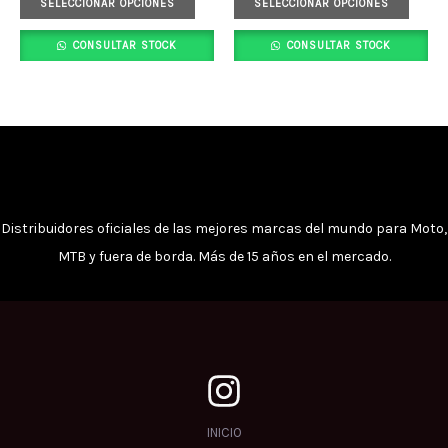
opciones
opci
SELECCIONAR OPCIONES
SELECCIONAR OPCIONES
se
se
CONSULTAR STOCK
CONSULTAR STOCK
pueden
pued
elegir
elegi
en
en
la
la
página
pági
de
de
producto
prod
Distribuidores oficiales de las mejores marcas del mundo para Moto,
MTB y fuera de borda. Más de 15 años en el mercado.
INICIO