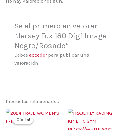
No hay valoraciones aún.
Sé el primero en valorar
“Jersey Fox 180 Digi Image
Negro/Rosado”
Debes
acceder
para publicar una
valoración.
Productos relacionados
El
El
Este
Este
precio
precio
¡Oferta!
¡Oferta!
producto
prod
original
actual
era:
es:
tiene
tiene