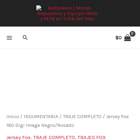
Ir
al
contenido
Buscar
$
0
Jersey
Fox
180
Digi
Image
Negro/Rosado
cantidad
Inicio
/
INDUMENTARIA
/
TRAJE COMPLETO
/ Jersey Fox
180 Digi Image Negro/Rosado
Jersey Fox
,
TRAJE COMPLETO
,
TRAJES FOX