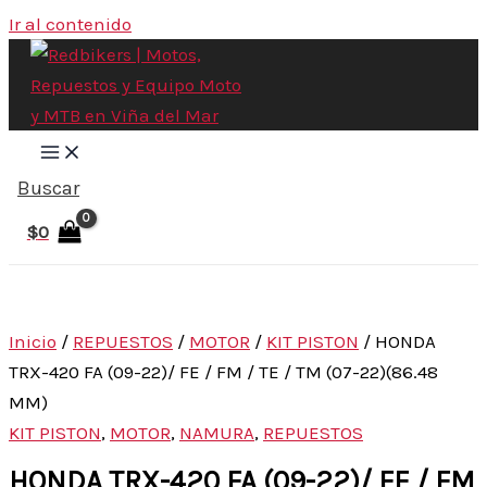
Ir al contenido
Buscar
$
0
Inicio
/
REPUESTOS
/
MOTOR
/
KIT PISTON
/ HONDA
TRX-420 FA (09-22)/ FE / FM / TE / TM (07-22)(86.48
MM)
KIT PISTON
,
MOTOR
,
NAMURA
,
REPUESTOS
HONDA TRX-420 FA (09-22)/ FE / FM