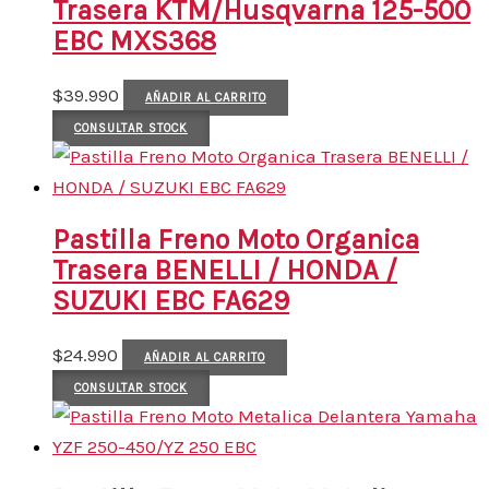
Trasera KTM/Husqvarna 125-500
EBC MXS368
$
39.990
AÑADIR AL CARRITO
CONSULTAR STOCK
Pastilla Freno Moto Organica
Trasera BENELLI / HONDA /
SUZUKI EBC FA629
$
24.990
AÑADIR AL CARRITO
CONSULTAR STOCK