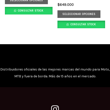
opciones
opci
SELECCIONAR OPCIONES
$
649.000
se
se
CONSULTAR STOCK
pueden
pued
SELECCIONAR OPCIONES
elegir
elegi
CONSULTAR STOCK
en
en
la
la
página
pági
de
de
producto
prod
Distribuidores oficiales de las mejores marcas del mundo para Moto,
MTB y fuera de borda. Más de 15 años en el mercado.