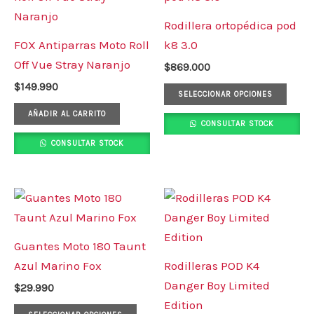
tiene
Rodillera ortopédica pod
múlt
FOX Antiparras Moto Roll
k8 3.0
varia
Off Vue Stray Naranjo
$
869.000
Las
$
149.990
opci
SELECCIONAR OPCIONES
se
AÑADIR AL CARRITO
CONSULTAR STOCK
pued
CONSULTAR STOCK
elegi
en
la
Este
Este
pági
producto
prod
de
tiene
tiene
Guantes Moto 180 Taunt
prod
múltiples
múlt
Azul Marino Fox
Rodilleras POD K4
variantes.
varia
Danger Boy Limited
$
29.990
Las
Las
Edition