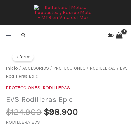
Ir
al
contenido
Buscar
$
0
El
El
precio
precio
¡Oferta!
original
actual
Inicio
/
ACCESORIOS
/
PROTECCIONES
/
RODILLERAS
/ EVS
era:
es:
Rodilleras Epic
$124.900.
$98.900.
PROTECCIONES
,
RODILLERAS
EVS Rodilleras Epic
$
124.900
$
98.900
RODILLERA EVS