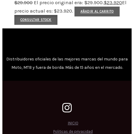
$
29.900
El precio original era: $29.900.
$
23.920
El
precio actual es: $23.920.
AÑADIR AL CARRITO
CONSULTAR STOCK
Distribuidores oficiales de las mejores marcas del mundo para
Moto, MTB y fuera de borda. Más de 15 años en el mercado.
INICIO
Politicas de privacidad