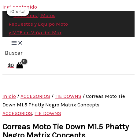
Ir al contenido
¡Oferta!
¡Oferta!
¡Oferta!
¡Oferta!
¡Oferta!
¡Oferta!
Buscar
$
0
Inicio
/
ACCESORIOS
/
TIE DOWNS
/ Correas Moto Tie
Down M1.5 Phatty Negro Matrix Concepts
ACCESORIOS
,
TIE DOWNS
Correas Moto Tie Down M1.5 Phatty
Negro Matrix Concepts