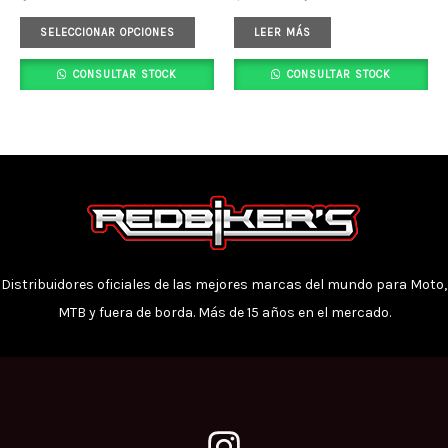
Las
opciones
SELECCIONAR OPCIONES
LEER MÁS
se
CONSULTAR STOCK
CONSULTAR STOCK
pueden
elegir
en
la
página
de
producto
Distribuidores oficiales de las mejores marcas del mundo para Moto,
MTB y fuera de borda. Más de 15 años en el mercado.