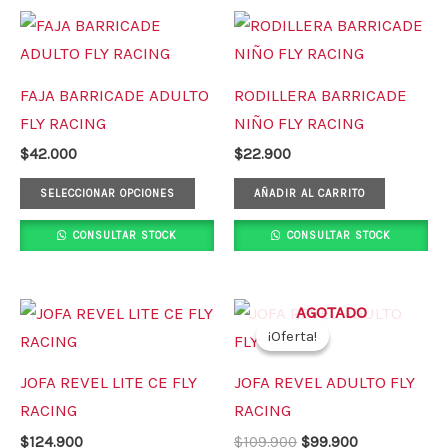
Este
producto
tiene
FAJA BARRICADE ADULTO
RODILLERA BARRICADE
múltiples
FLY RACING
NIÑO FLY RACING
variantes.
$
42.000
$
22.900
Las
opciones
SELECCIONAR OPCIONES
AÑADIR AL CARRITO
se
CONSULTAR STOCK
CONSULTAR STOCK
pueden
elegir
en
El
El
Este
AGOTADO
precio
precio
la
¡Oferta!
¡Oferta!
producto
original
actual
página
era:
es:
tiene
JOFA REVEL LITE CE FLY
JOFA REVEL ADULTO FLY
$109.900.
$99.900.
de
múltiples
RACING
RACING
producto
variantes.
$
124.900
$
109.900
$
99.900