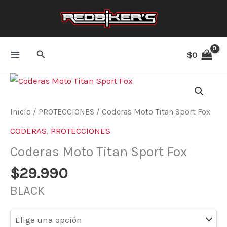
Ir
al
contenido
Buscar
$
0
Coderas
Moto
Titan
Inicio
/
PROTECCIONES
/ Coderas Moto Titan Sport Fox
Sport
CODERAS
,
PROTECCIONES
Fox
Coderas Moto Titan Sport Fox
cantidad
$
29.990
BLACK