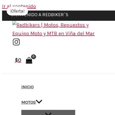
Ir al contenido
¡Oferta!
¡Oferta!
BIENVENIDO A REDBIKER`S
$
0
INICIO
MOTOS