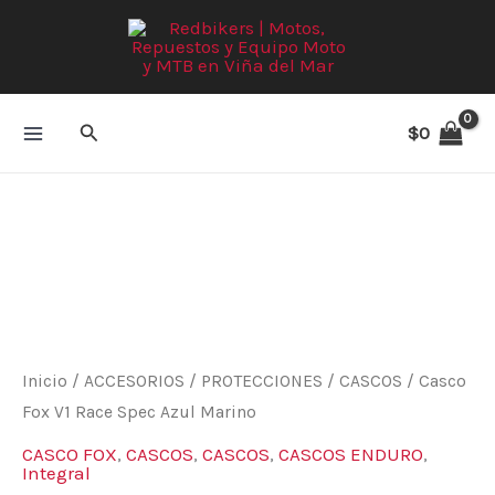
Ir
al
contenido
Buscar
$
0
Casco
Fox
V1
Race
Spec
Azul
Marino
Inicio
/
ACCESORIOS
/
PROTECCIONES
/
CASCOS
/ Casco
cantidad
Fox V1 Race Spec Azul Marino
CASCO FOX
,
CASCOS
,
CASCOS
,
CASCOS ENDURO
,
Integral