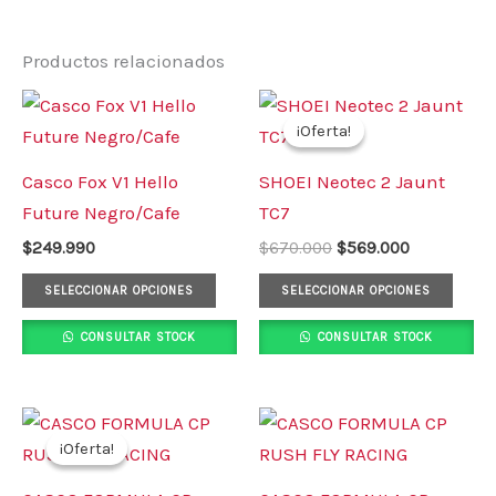
Productos relacionados
El
El
Este
Este
precio
precio
¡Oferta!
¡Oferta!
producto
prod
original
actual
era:
es:
tiene
tiene
Casco Fox V1 Hello
SHOEI Neotec 2 Jaunt
$670.000.
$569.000.
múltiples
múlt
Future Negro/Cafe
TC7
variantes.
varia
$
249.990
$
670.000
$
569.000
Las
Las
opciones
opci
SELECCIONAR OPCIONES
SELECCIONAR OPCIONES
se
se
CONSULTAR STOCK
CONSULTAR STOCK
pueden
pued
elegir
elegi
en
en
El
El
Este
Este
precio
precio
la
la
¡Oferta!
¡Oferta!
producto
prod
original
actual
página
pági
era:
es:
tiene
tiene