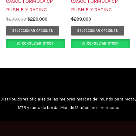
CASCO FORMULA CP
CASCO FORMULA CP
$299.000.
$220.000.
de
de
múltiples
múlt
RUSH FLY RACING
RUSH FLY RACING
producto
prod
variantes.
varia
$
299.000
$
220.000
$
299.000
Las
Las
opciones
opci
SELECCIONAR OPCIONES
SELECCIONAR OPCIONES
se
se
CONSULTAR STOCK
CONSULTAR STOCK
pueden
pued
elegir
elegi
en
en
la
la
página
pági
de
de
producto
prod
Distribuidores oficiales de las mejores marcas del mundo para Moto,
MTB y fuera de borda. Más de 15 años en el mercado.