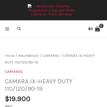
Ir
al
contenido
Buscar
$
0
CAMARA
IX-
HEAVY
Inicio
/
Neumáticos
/
CAMARAS
/ CAMARA IX-HEAVY
DUTY
DUTY 110/120/90-19
110/120/90-
CAMARAS
19
CAMARA IX-HEAVY DUTY
cantidad
110/120/90-19
$
19.900
IRC