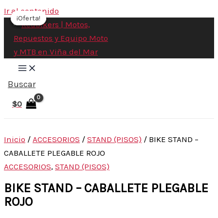
Ir al contenido
¡Oferta!
¡Oferta!
¡Oferta!
¡Oferta!
Buscar
$
0
Inicio
/
ACCESORIOS
/
STAND (PISOS)
/ BIKE STAND –
CABALLETE PLEGABLE ROJO
ACCESORIOS
,
STAND (PISOS)
BIKE STAND – CABALLETE PLEGABLE
ROJO