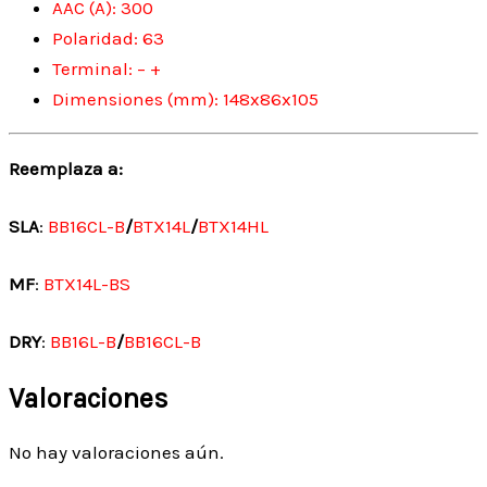
AAC (A): 300
Polaridad: 63
Terminal: – +
Dimensiones (mm): 148x86x105
Reemplaza a:
SLA
:
BB16CL-B
/
BTX14L
/
BTX14HL
MF
:
BTX14L-BS
DRY
:
BB16L-B
/
BB16CL-B
Valoraciones
No hay valoraciones aún.