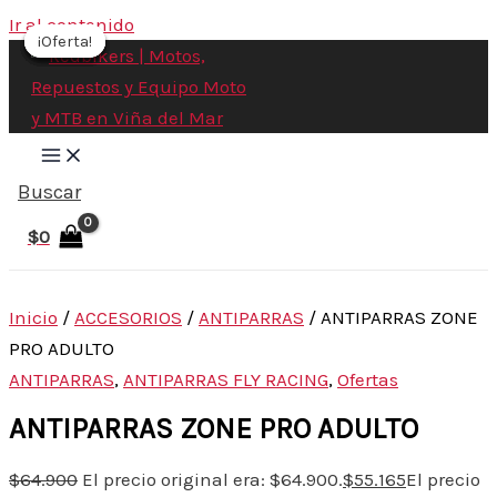
Ir al contenido
¡Oferta!
¡Oferta!
¡Oferta!
¡Oferta!
¡Oferta!
¡Oferta!
¡Oferta!
Buscar
$
0
Inicio
/
ACCESORIOS
/
ANTIPARRAS
/ ANTIPARRAS ZONE
PRO ADULTO
ANTIPARRAS
,
ANTIPARRAS FLY RACING
,
Ofertas
ANTIPARRAS ZONE PRO ADULTO
$
64.900
El precio original era: $64.900.
$
55.165
El precio