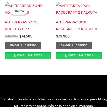
El
El
precio
precio
¡Oferta!
¡Oferta!
original
actual
era:
es:
ANTIPARRAS ZONE
ANTIPARRA 100%
$48.900.
$41.565.
ADULTO 2023
RACECRAFT 2 KALKUTA
$
48.900
$
41.565
$
79.900
AÑADIR AL CARRITO
AÑADIR AL CARRITO
CONSULTAR STOCK
CONSULTAR STOCK
Distribuidores oficiales de las mejores marcas del mundo para Moto,
MTB y fuera de borda. Más de 15 años en el mercado.