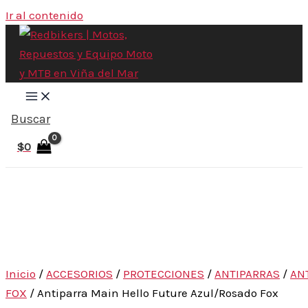
Ir al contenido
Buscar
$
0
Inicio
/
ACCESORIOS
/
PROTECCIONES
/
ANTIPARRAS
/
AN
FOX
/ Antiparra Main Hello Future Azul/Rosado Fox