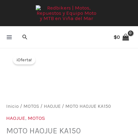
Ir
al
contenido
Buscar
$
0
El
El
MOTO
precio
precio
¡Oferta!
HAOJUE
original
actual
KA150
era:
es:
cantidad
$1.699.000.
$1.549.0
Inicio
/
MOTOS
/
HAOJUE
/ MOTO HAOJUE KA150
HAOJUE
,
MOTOS
MOTO HAOJUE KA150