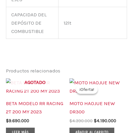
CAPACIDAD DEL
DEPÓSITO DE
12lt
COMBUSTIBLE
Productos relacionados
El
El
AGOTADO
precio
precio
¡Oferta!
¡Oferta!
original
actual
era:
es:
BETA MODELO RR RACING
MOTO HAOJUE NEW
$4.390.000.
$4.190.0
2T 200 MY 2023
DR300
$
9.690.000
$
4.390.000
$
4.190.000
LEER MÁS
AÑADIR AL CARRITO