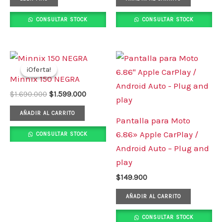
CONSULTAR STOCK
CONSULTAR STOCK
El
El
precio
precio
¡Oferta!
¡Oferta!
original
actual
Minnix 150 NEGRA
era:
es:
$1.690.000.
$1.599.000.
$
1.690.000
$
1.599.000
AÑADIR AL CARRITO
Pantalla para Moto
6.86» Apple CarPlay /
CONSULTAR STOCK
Android Auto – Plug and
play
$
149.900
AÑADIR AL CARRITO
CONSULTAR STOCK