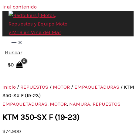
Ir al contenido
Buscar
$
0
Inicio
/
REPUESTOS
/
MOTOR
/
EMPAQUETADURAS
/ KTM
350-SX F (19-23)
EMPAQUETADURAS
,
MOTOR
,
NAMURA
,
REPUESTOS
KTM 350-SX F (19-23)
$
74.900