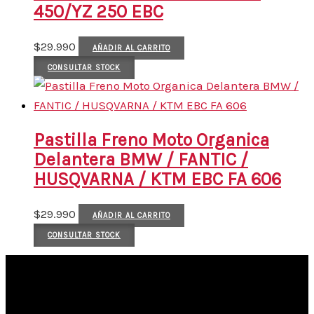
450/YZ 250 EBC
$
29.990
AÑADIR AL CARRITO
CONSULTAR STOCK
Pastilla Freno Moto Organica
Delantera BMW / FANTIC /
HUSQVARNA / KTM EBC FA 606
$
29.990
AÑADIR AL CARRITO
CONSULTAR STOCK